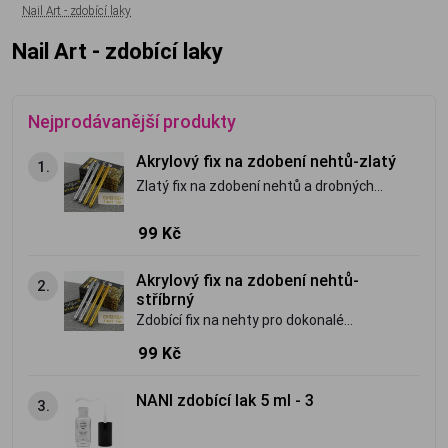
Nail Art - zdobící laky
Nail Art - zdobící laky
Nejprodávanější produkty
Akrylový fix na zdobení nehtů-zlatý
1.
Zlatý fix na zdobení nehtů a drobných
předmětů.
99 Kč
Akrylový fix na zdobení nehtů-
2.
stříbrný
Zdobící fix na nehty pro dokonalé
zdobení nehtů,nebo drobných
99 Kč
předmětů.Perfektně drží.
NANI zdobící lak 5 ml - 3
3.