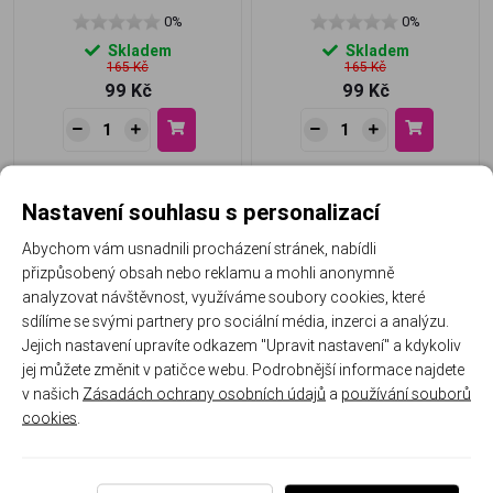
0%
0%
Skladem
Skladem
165 Kč
165 Kč
99 Kč
99 Kč
Nastavení souhlasu s personalizací
Abychom vám usnadnili procházení stránek, nabídli
přizpůsobený obsah nebo reklamu a mohli anonymně
analyzovat návštěvnost, využíváme soubory cookies, které
sdílíme se svými partnery pro sociální média, inzerci a analýzu.
Jejich nastavení upravíte odkazem "Upravit nastavení" a kdykoliv
jej můžete změnit v patičce webu. Podrobnější informace najdete
NANI zdobící lak 5 ml - 3
NANI zdobící lak 5 ml - 5
v našich
Zásadách ochrany osobních údajů
a
používání souborů
cookies
.
0%
0%
Skladem
Skladem