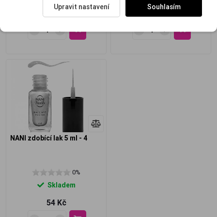
Upravit nastavení
Souhlasím
54 Kč
54 Kč
NANI zdobící lak 5 ml - 4
0%
Skladem
54 Kč