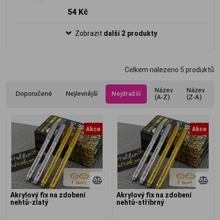
54 Kč
Zobrazit
další 2 produkty
Celkem nalezeno
5
produktů
Název
Název
Doporučené
Nejlevnější
Nejdražší
(A-Z)
(Z-A)
Akce
Akce
Akrylový fix na zdobení
Akrylový fix na zdobení
nehtů-zlatý
nehtů-stříbrný