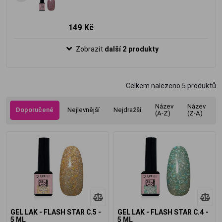
149 Kč
Zobrazit
další 2 produkty
Celkem nalezeno
5
produktů
Název
Název
Doporučené
Nejlevnější
Nejdražší
(A-Z)
(Z-A)
GEL LAK - FLASH STAR Č.5 -
GEL LAK - FLASH STAR Č.4 -
5 ML
5 ML