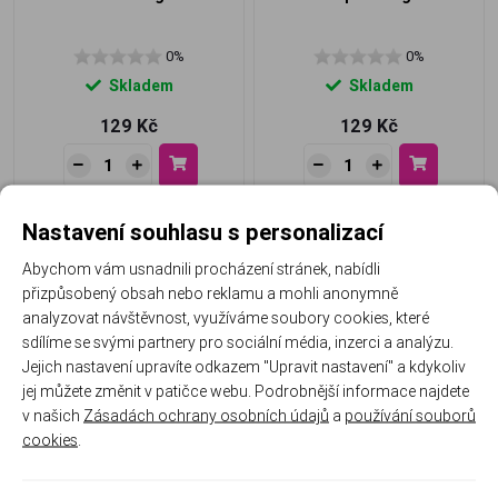
0%
0%
Skladem
Skladem
129 Kč
129 Kč
Nastavení souhlasu s personalizací
Abychom vám usnadnili procházení stránek, nabídli
přizpůsobený obsah nebo reklamu a mohli anonymně
analyzovat návštěvnost, využíváme soubory cookies, které
sdílíme se svými partnery pro sociální média, inzerci a analýzu.
Jejich nastavení upravíte odkazem "Upravit nastavení" a kdykoliv
jej můžete změnit v patičce webu. Podrobnější informace najdete
UV/LED gel barevný -
UV/LED gel barevný -
v našich
Zásadách ochrany osobních údajů
a
používání souborů
Mandevilla neon 5g
Batanical neon 5g
cookies
.
0%
0%