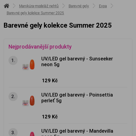
Manikúra-modeláž nehtů
Barevné gely
Expa
Barevné gely kolekce Summer 2025
Barevné gely kolekce Summer 2025
Nejprodávanější produkty
UV/LED gel barevný - Sunseeker
1.
neon 5g
129 Kč
UV/LED gel barevný - Poinsettia
2.
perleť 5g
129 Kč
UV/LED gel barevný - Mandevilla
3.