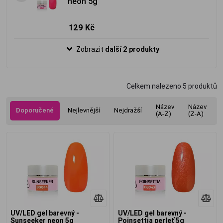
neon 5g
129 Kč
Zobrazit
další 2 produkty
Celkem nalezeno
5
produktů
Název
Název
Doporučené
Nejlevnější
Nejdražší
(A-Z)
(Z-A)
UV/LED gel barevný -
UV/LED gel barevný -
Sunseeker neon 5g
Poinsettia perleť 5g