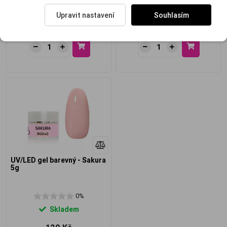
Skladem
Skladem
Upravit nastavení
Souhlasím
129 Kč
129 Kč
UV/LED gel barevný - Sakura
5g
0%
Skladem