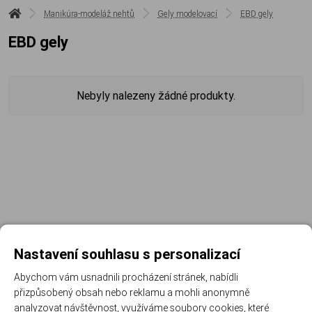
Manikúra-modeláž nehtů
Gely modelovací
EBD gely
EBD gely
Nebyly nalezeny žádné produkty.
Nastavení souhlasu s personalizací
Abychom vám usnadnili procházení stránek, nabídli
přizpůsobený obsah nebo reklamu a mohli anonymně
analyzovat návštěvnost, využíváme soubory cookies, které