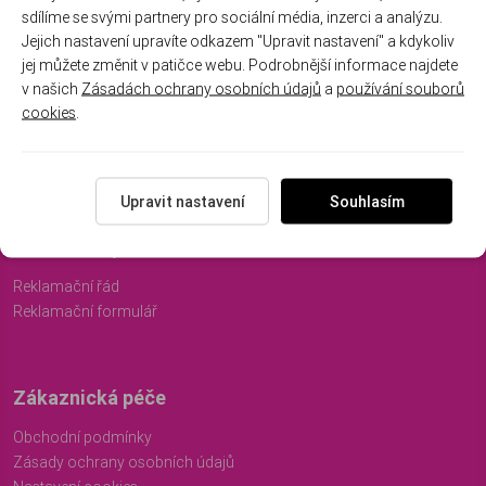
sdílíme se svými partnery pro sociální média, inzerci a analýzu.
Jejich nastavení upravíte odkazem "Upravit nastavení" a kdykoliv
Registrujte se k odběru newsletteru a už Vám
jej můžete změnit v patičce webu. Podrobnější informace najdete
v našich
Zásadách ochrany osobních údajů
a
používání souborů
nic neunikne
cookies
.
ODEBÍRAT
Upravit nastavení
Souhlasím
Vše o nákupu
Reklamační řád
Reklamační formulář
Zákaznická péče
Obchodní podmínky
Zásady ochrany osobních údajů