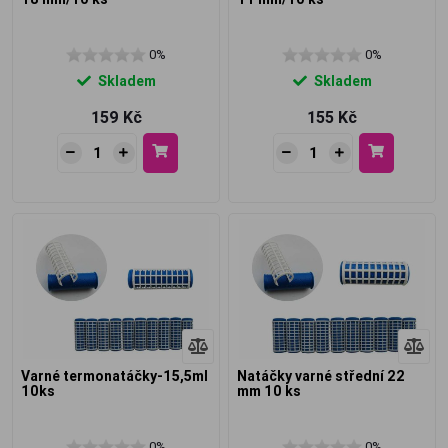
0%
0%
Skladem
Skladem
159 Kč
155 Kč
Varné termonatáčky-15,5ml
Natáčky varné střední 22
10ks
mm 10 ks
0%
0%