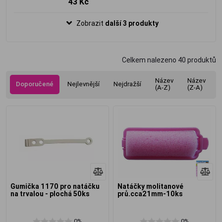
43 Kč
Zobrazit
další 3 produkty
Celkem nalezeno
40
produktů
Název
Název
Doporučené
Nejlevnější
Nejdražší
(A-Z)
(Z-A)
Gumička 1170 pro natáčku
Natáčky molitanové
na trvalou - plochá 50ks
prů.cca21mm-10ks
0%
0%