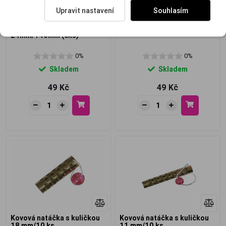
Upravit nastavení
Souhlasím
PAPILOTY střední
PAPILOTY malé molitanové
molitanové prů.cca
prů.cca 19mm/140mm (8ks)
24mm/140mm (6ks)
0%
0%
Skladem
Skladem
49 Kč
49 Kč
Kovová natáčka s kuličkou
Kovová natáčka s kuličkou
18 mm/10 ks
11 mm/10 ks