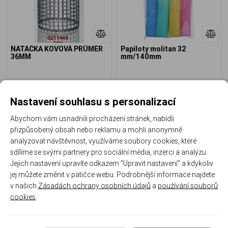
NATÁČKA KOVOVÁ PRŮMĚR
Papiloty molitan 32
36MM
mm/140mm
0%
0%
Skladem
Skladem
Nastavení souhlasu s personalizací
22 Kč
49 Kč
Abychom vám usnadnili procházení stránek, nabídli
přizpůsobený obsah nebo reklamu a mohli anonymně
analyzovat návštěvnost, využíváme soubory cookies, které
sdílíme se svými partnery pro sociální média, inzerci a analýzu.
Jejich nastavení upravíte odkazem "Upravit nastavení" a kdykoliv
jej můžete změnit v patičce webu. Podrobnější informace najdete
v našich
Zásadách ochrany osobních údajů
a
používání souborů
cookies
.