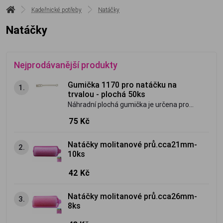
Kadeřnické potřeby
Natáčky
Natáčky
Nejprodávanější produkty
Gumička 1170 pro natáčku na
1.
trvalou - plochá 50ks
Náhradní plochá gumička je určena pro
natáčky na trvalou. Barva: šedá Délka: 90
75 Kč
mm Počet kusů v balení:50
Natáčky molitanové prů.cca21mm-
2.
10ks
42 Kč
Natáčky molitanové prů.cca26mm-
3.
8ks