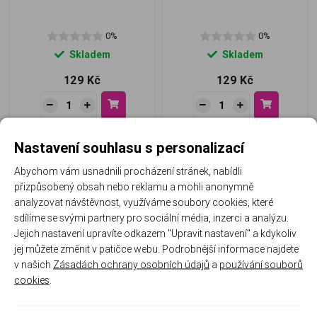
0%
0%
Skladem
Skladem
129 Kč
129 Kč
Nastavení souhlasu s personalizací
Abychom vám usnadnili procházení stránek, nabídli
přizpůsobený obsah nebo reklamu a mohli anonymně
analyzovat návštěvnost, využíváme soubory cookies, které
sdílíme se svými partnery pro sociální média, inzerci a analýzu.
Jejich nastavení upravíte odkazem "Upravit nastavení" a kdykoliv
jej můžete změnit v patičce webu. Podrobnější informace najdete
BAREVNÝ GEL - LUMI
BAREVNÝ GEL - LUMI GREEN
v našich
Zásadách ochrany osobních údajů
a
používání souborů
ORANGE neon - svítí ve tmě
neon - svítí ve tmě
cookies
.
0%
0%