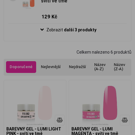
svítí ve tmě
129 Kč
Zobrazit
další 3 produkty
Celkem nalezeno
6
produktů
Název
Název
Doporučené
Nejlevnější
Nejdražší
(A-Z)
(Z-A)
BAREVNÝ GEL - LUMI LIGHT
BAREVNÝ GEL - LUMI
PINK - svítí ve tmě
MAGENTA - svítí ve tmě