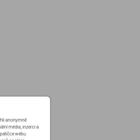
ohli anonymně
lní média, inzerci a
 patičce webu.