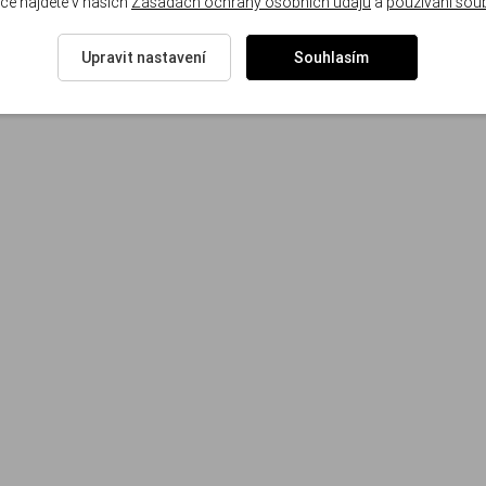
ce najdete v našich
Zásadách ochrany osobních údajů
a
používání sou
Upravit nastavení
Souhlasím