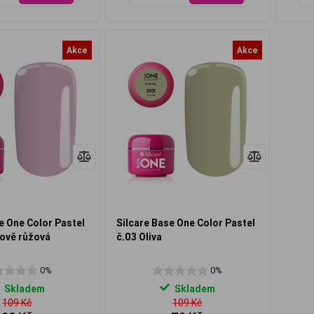
Akce
Akce
e One Color Pastel
Silcare Base One Color Pastel
lově růžová
č.03 Oliva
0%
0%
Skladem
Skladem
109 Kč
109 Kč