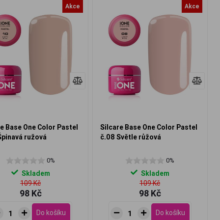
Akce
Akce
re Base One Color Pastel
Silcare Base One Color Pastel
Špinavá ružová
č.08 Světle růžová
0%
0%
Skladem
Skladem
109 Kč
109 Kč
98 Kč
98 Kč
Do košíku
Do košíku