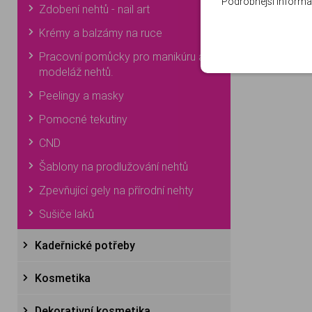
Podrobnější informa
Zdobení nehtů - nail art
Krémy a balzámy na ruce
Pracovní pomůcky pro manikúru a
modeláž nehtů.
Peelingy a masky
Pomocné tekutiny
CND
Šablony na prodlužování nehtů
Zpevňující gely na přírodní nehty
Sušiče laků
Kadeřnické potřeby
Kosmetika
Dekorativní kosmetika