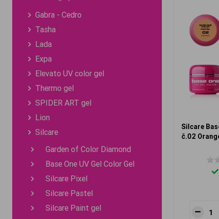
Gabra - Cedro
Tasha
Lada
Expa
Elevato UV color gel
Thermo gel
SPIDER ART gel
Lion
Silcare Bas
Silcare
č.02 Orang
Garden of Color Diamond
Base One UV Gel Color Gel
Silcare Pixel
Silcare Pastel
Silcare Paint gel