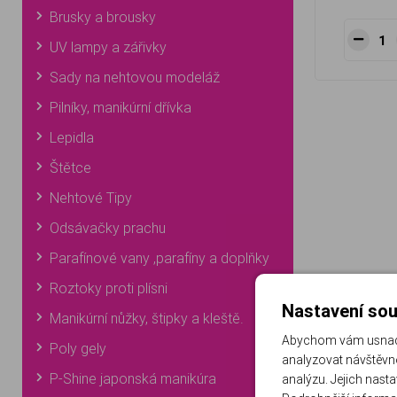
Brusky a brousky
UV lampy a zářivky
Sady na nehtovou modeláž
Pilníky, manikúrní dřívka
Lepidla
Štětce
Nehtové Tipy
Odsávačky prachu
Parafínové vany ,parafíny a doplňky
Roztoky proti plísni
Nastavení sou
Manikúrní nůžky, štipky a kleště.
Abychom vám usnadni
Poly gely
analyzovat návštěvno
P-Shine japonská manikúra
analýzu. Jejich nast