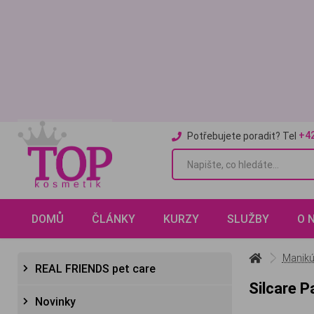
+4
Potřebujete poradit? Tel
DOMŮ
ČLÁNKY
KURZY
SLUŽBY
O 
Manikú
REAL FRIENDS pet care
Silcare P
Novinky