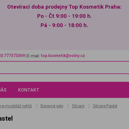
Otevírací doba prodejny Top Kosmetik Praha:
Po - Čt 9:00 - 19:00 h.
Pá - 9:00 - 18:00 h.
20 777573069
top.kosmetik@volny.cz
| E-mail:
NÁS
KONTAKT
ra-modeláž nehtů
Barevné gely
Silcare
Silcare Pastel
astel