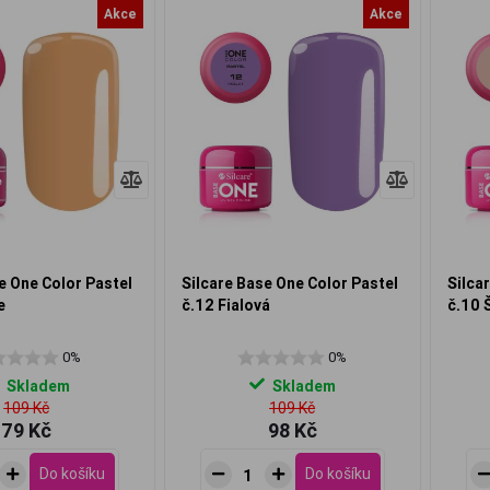
Akce
Akce
e One Color Pastel
Silcare Base One Color Pastel
Silca
e
č.12 Fialová
č.10 
0%
0%
Skladem
Skladem
109 Kč
109 Kč
79 Kč
98 Kč
Do košíku
Do košíku