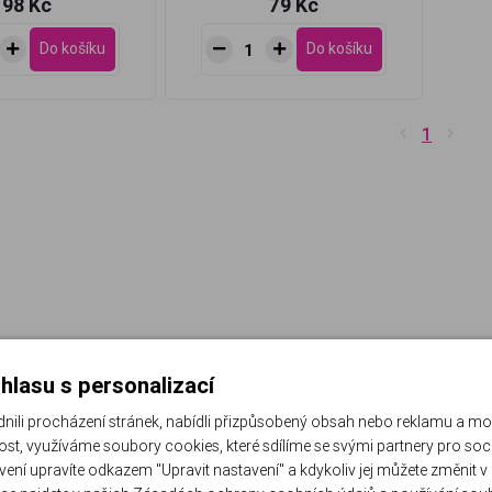
98 Kč
79 Kč
Do košíku
Do košíku
1
hlasu s personalizací
li procházení stránek, nabídli přizpůsobený obsah nebo reklamu a m
st, využíváme soubory cookies, které sdílíme se svými partnery pro sociá
avení upravíte odkazem "Upravit nastavení" a kdykoliv jej můžete změnit v