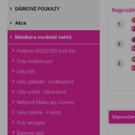
DÁRKOVÉ POUKAZY
Nejprodá
Akce
1.
Manikúra-modeláž nehtů
2.
Platinum BOOSTER Soft Gel
Gely modelovací
3.
Gely bílé
Gely základní - podkladové
Gely vrchní - závěrečné
Nehtové Make-upy, Covery
Gely mléčné - French
Doporučen
Poly akrygely
Barevné gely