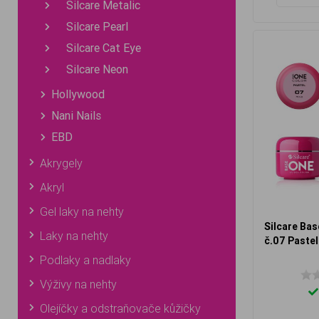
Silcare Metalic
Silcare Pearl
Silcare Cat Eye
Silcare Neon
Hollywood
Nani Nails
EBD
Akrygely
Akryl
Gel laky na nehty
Silcare Bas
Laky na nehty
č.07 Paste
Podlaky a nadlaky
Výživy na nehty
Olejíčky a odstraňovače kůžičky