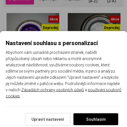
(A-Z)
(Z-A)
Akce
Akce
Doprodej
Doprodej
Nastavení souhlasu s personalizací
Abychom vám usnadnili procházení stránek, nabídli
Elevato UV Color Gel Glitter
Elevato UV Color Gel Glitter
přizpůsobený obsah nebo reklamu a mohli anonymně
Lilak Star 12 g
Pearl Silver 12 g
analyzovat návštěvnost, využíváme soubory cookies, které
sdílíme se svými partnery pro sociální média, inzerci a analýzu.
Jejich nastavení upravíte odkazem "Upravit nastavení" a kdykoliv
0%
0%
jej můžete změnit v patičce webu. Podrobnější informace najdete
Skladem
Skladem
245 Kč
245 Kč
v našich
Zásadách ochrany osobních údajů
a
používání souborů
99 Kč
99 Kč
cookies
.
Upravit nastavení
Souhlasím