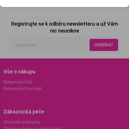
1
Registrujte se k odběru newsletteru a už Vám
nic neunikne
ODEBÍRAT
Vše o nákupu
Reklamační řád
Reklamační formulář
Zákaznická péče
Obchodní podmínky
Zásady ochrany osobních údajů