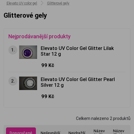
Elevato UV color gel
Glitterové gely
Glitterové gely
Nejprodávanější produkty
Elevato UV Color Gel Glitter Lilak
1.
Star 12 g
99 Kč
Elevato UV Color Gel Glitter Pearl
2.
Silver 12 g
99 Kč
Celkem nalezeno
2
produktů
Název
Název
Doporučené
Nejlevnější
Nejdražší