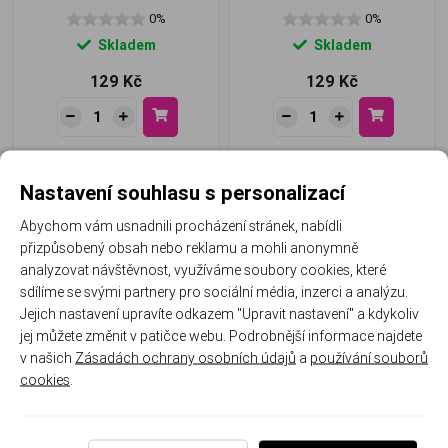
0%
0%
Skladem
Skladem
129 Kč
129 Kč
Nastavení souhlasu s personalizací
Abychom vám usnadnili procházení stránek, nabídli
přizpůsobený obsah nebo reklamu a mohli anonymně
analyzovat návštěvnost, využíváme soubory cookies, které
sdílíme se svými partnery pro sociální média, inzerci a analýzu.
Jejich nastavení upravíte odkazem "Upravit nastavení" a kdykoliv
jej můžete změnit v patičce webu. Podrobnější informace najdete
Barevný gel - ESPRESSO
Barevný gel - CAPPUCCINO
perleť
v našich
Zásadách ochrany osobních údajů
a
používání souborů
cookies
.
0%
0%
Skladem
Skladem