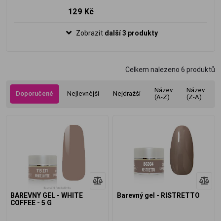
129 Kč
Zobrazit
další 3 produkty
Celkem nalezeno
6
produktů
Název
Název
Doporučené
Nejlevnější
Nejdražší
(A-Z)
(Z-A)
BAREVNÝ GEL - WHITE
Barevný gel - RISTRETTO
COFFEE - 5 G