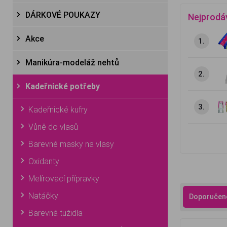
DÁRKOVÉ POUKAZY
Nejprodá
Akce
1.
Manikúra-modeláž nehtů
2.
Kadeřnické potřeby
3.
Kadeřnické kufry
Vůně do vlasů
Barevné masky na vlasy
Oxidanty
Melírovací přípravky
Natáčky
Doporučen
Barevná tužidla