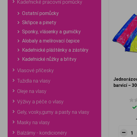
Kadeřnické pracovní pomůcky
Ostatní pomůcky
Skřipce a pinety
Sponky, vlásenky a gumičky
Alobaly a melírovací čepice
Kadeřnické pláštěnky a zástěry
Kadeřnické nůžky a břitvy
Vlasové příčesky
Jednorázov
Tužidla na vlasy
barvicí – 30
Oleje na vlasy
Výživy a péče o vlasy
Gely, vosky,gumy a pasty na vlasy
Masky na vlasy
Balzámy - kondicionéry