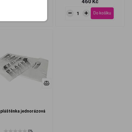
460 Kč
460 Kč
Do košíku
Do košíku
 pláštěnka jednorázová
0%