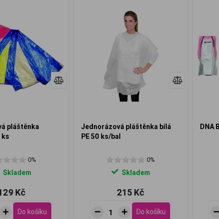
á pláštěnka
Jednorázová pláštěnka bílá
DNA B
 ks
PE 50 ks/bal
0%
0%
Skladem
Skladem
129 Kč
215 Kč
Do košíku
Do košíku