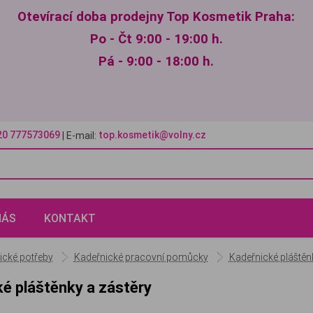
Otevírací doba prodejny Top Kosmetik Praha:
Po - Čt 9:00 - 19:00 h.
Pá - 9:00 - 18:00 h.
20 777573069
top.kosmetik@volny.cz
| E-mail:
NÁS
KONTAKT
ické potřeby
Kadeřnické pracovní pomůcky
Kadeřnické pláštěn
é pláštěnky a zástěry