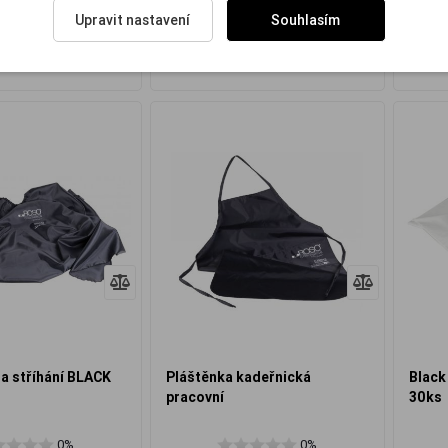
155 Kč
170 Kč
Upravit nastavení
Souhlasím
Do košíku
Do košíku
a stříhání BLACK
Pláštěnka kadeřnická
Black
pracovní
30ks
0%
0%