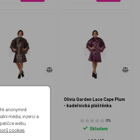
a Garden Lace Cape
Olivia Garden Lace Cape Plum
 - kadeřnická pláštěnka
- kadeřnická pláštěnka
ohli anonymně
lní média, inzerci a
0%
0%
 patičce webu.
Skladem
Skladem
borů cookies
.