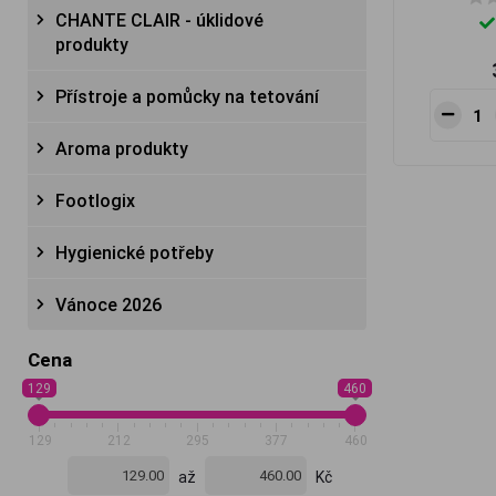
CHANTE CLAIR - úklidové
produkty
Přístroje a pomůcky na tetování
Aroma produkty
Footlogix
Hygienické potřeby
Vánoce 2026
Cena
129
460
129
212
295
377
460
až
Kč