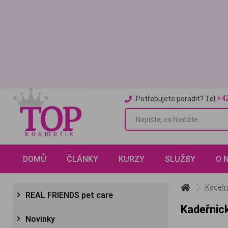
+4
Potřebujete poradit? Tel
DOMŮ
ČLÁNKY
KURZY
SLUŽBY
O 
Kadeřn
REAL FRIENDS pet care
Kadeřnick
Novinky