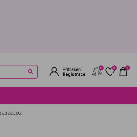
0
0
0
Přihlášení
Registrace
ky a zástěry