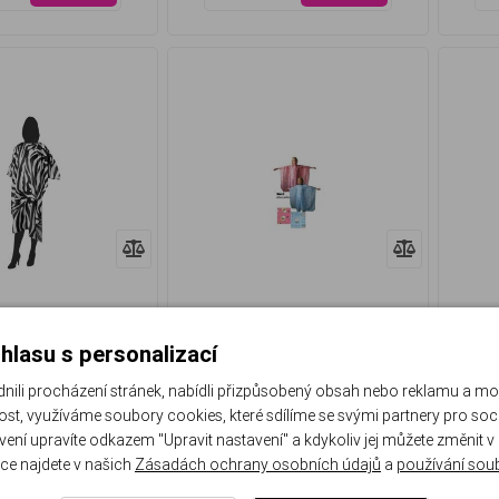
hlasu s personalizací
ická pláštěnka
Dětská pláštěnka na střihání
Olivi
Taupe
li procházení stránek, nabídli přizpůsobený obsah nebo reklamu a m
st, využíváme soubory cookies, které sdílíme se svými partnery pro sociá
0%
0%
avení upravíte odkazem "Upravit nastavení" a kdykoliv jej můžete změnit v
Skladem
Skladem
ce najdete v našich
Zásadách ochrany osobních údajů
a
používání sou