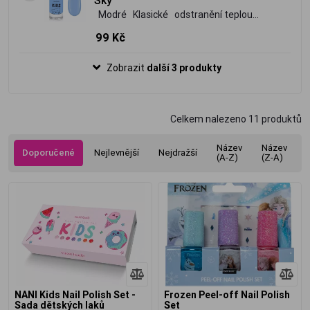
Modré Klasické odstranění teplou
vodou bez jakýchkoliv škodlivých látek
99 Kč
pro malé umělce a umělkyně obsahuje
vitamín E
Zobrazit
další 3 produkty
Celkem nalezeno
11
produktů
Název
Název
Doporučené
Nejlevnější
Nejdražší
(A-Z)
(Z-A)
NANI Kids Nail Polish Set -
Frozen Peel-off Nail Polish
Sada dětských laků
Set