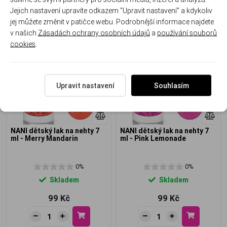
Jejich nastavení upravíte odkazem "Upravit nastavení" a kdykoliv
jej můžete změnit v patičce webu. Podrobnější informace najdete
v našich
Zásadách ochrany osobních údajů
a
používání souborů
cookies
.
Upravit nastavení
Souhlasím
NANI dětský lak na nehty 7
NANI dětský lak na nehty 7
ml - Merry Mandarin
ml - Pink Lemonade
0%
0%
Skladem
Skladem
99 Kč
99 Kč