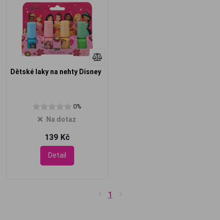
Dětské laky na nehty Disney
0%
Na dotaz
139 Kč
Detail
1