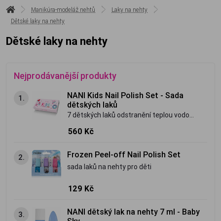
Manikúra-modeláž nehtů
Laky na nehty
Dětské laky na nehty
Dětské laky na nehty
Nejprodávanější produkty
NANI Kids Nail Polish Set - Sada
1.
dětských laků
7 dětských laků odstranění teplou vodou
bez jakýchkoliv škodlivých látek pro malé
560 Kč
umělce a umělkyně skvělé se hodí jako
dárek obsahuje vitamín E
Frozen Peel-off Nail Polish Set
2.
sada laků na nehty pro děti
129 Kč
NANI dětský lak na nehty 7 ml - Baby
3.
Sky