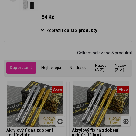
54 Kč
Zobrazit
další 2 produkty
Celkem nalezeno
5
produktů
Název
Název
Doporučené
Nejlevnější
Nejdražší
(A-Z)
(Z-A)
Akce
Akce
Akrylový fix na zdobení
Akrylový fix na zdobení
nehtů-zlatý
nehtů-stříbrný