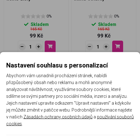
0%
0%
Skladem
Skladem
165 Kč
165 Kč
99 Kč
99 Kč
Nastavení souhlasu s personalizací
Abychom vám usnadnili procházení stránek, nabídli
přizpůsobený obsah nebo reklamu a mohli anonymně
analyzovat návštěvnost, využíváme soubory cookies, které
sdílíme se svými partnery pro sociální média, inzerci a analýzu.
Jejich nastavení upravíte odkazem "Upravit nastavení" a kdykoliv
jej můžete změnit v patičce webu. Podrobnější informace najdete
NANI zdobící lak 5 ml - 3
NANI zdobící lak 5 ml - 5
v našich
Zásadách ochrany osobních údajů
a
používání souborů
cookies
.
0%
0%