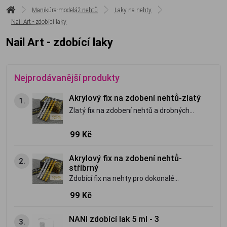
Manikúra-modeláž nehtů
Laky na nehty
Nail Art - zdobící laky
Nail Art - zdobící laky
Nejprodávanější produkty
Akrylový fix na zdobení nehtů-zlatý
1.
Zlatý fix na zdobení nehtů a drobných
předmětů.
99 Kč
Akrylový fix na zdobení nehtů-
2.
stříbrný
Zdobící fix na nehty pro dokonalé
zdobení nehtů,nebo drobných
99 Kč
předmětů.Perfektně drží.
NANI zdobící lak 5 ml - 3
3.