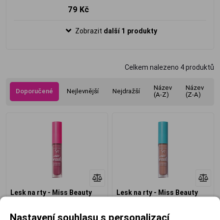
79 Kč
Zobrazit
další 1 produkty
Celkem nalezeno
4
produktů
Název
Název
Doporučené
Nejlevnější
Nejdražší
(A-Z)
(Z-A)
Lesk na rty - Miss Beauty
Lesk na rty - Miss Beauty
Glow 3D, 04
Glow 3D, 03
Nastavení souhlasu s personalizací