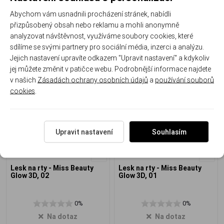
0%
0%
Abychom vám usnadnili procházení stránek, nabídli
Na dotaz
Na dotaz
přizpůsobený obsah nebo reklamu a mohli anonymně
analyzovat návštěvnost, využíváme soubory cookies, které
79 Kč
79 Kč
sdílíme se svými partnery pro sociální média, inzerci a analýzu.
Detail
Detail
Jejich nastavení upravíte odkazem "Upravit nastavení" a kdykoliv
jej můžete změnit v patičce webu. Podrobnější informace najdete
v našich
Zásadách ochrany osobních údajů
a
používání souborů
cookies
.
Upravit nastavení
Souhlasím
Lesk na rty - Miss Beauty
Lesk na rty - Miss Beauty
Glow 3D, 02
Glow 3D, 01
0%
0%
Na dotaz
Na dotaz