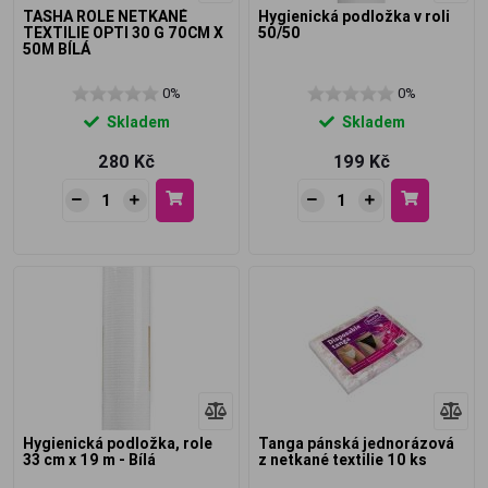
TASHA ROLE NETKANÉ
Hygienická podložka v roli
TEXTILIE OPTI 30 G 70CM X
50/50
50M BÍLÁ
0%
0%
Skladem
Skladem
280 Kč
199 Kč
Hygienická podložka, role
Tanga pánská jednorázová
33 cm x 19 m - Bílá
z netkané textilie 10 ks