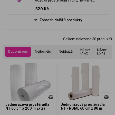
Růžová prostěradla v roli z netkané
textilie.
320 Kč
Zobrazit
další 3 produkty
Celkem nalezeno
30
produktů
Název
Název
Doporučené
Nejlevnější
Nejdražší
(A-Z)
(Z-A)
Jednorázová prostěradla
Jednorázová prostěradla
NT 60 cm x 200 m Extra
NT - ROIAL 60 cm x 80 m