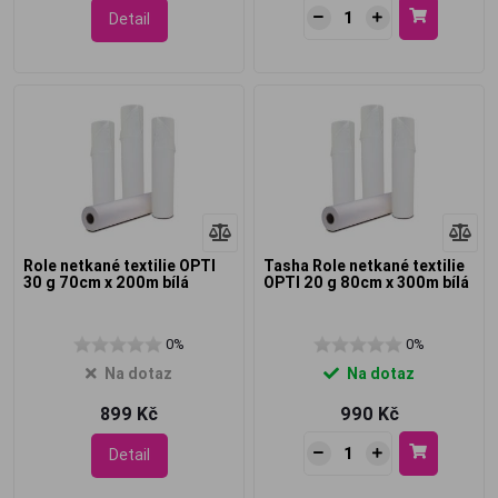
Detail
Role netkané textilie OPTI
Tasha Role netkané textilie
30 g 70cm x 200m bílá
OPTI 20 g 80cm x 300m bílá
0%
0%
Na dotaz
Na dotaz
899 Kč
990 Kč
Detail