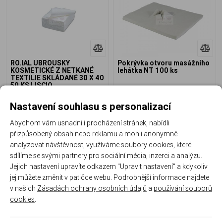
RO.IAL UBROUSKY
Pokrývka otvoru masážního
KOSMETICKÉ Z NETKANÉ
lehátka NT 100 ks
TEXTILIE SKLÁDANÉ 30 X 40
50 KS LISCIO
0%
0%
Nastavení souhlasu s personalizací
Skladem
Skladem
Abychom vám usnadnili procházení stránek, nabídli
139 Kč
249 Kč
přizpůsobený obsah nebo reklamu a mohli anonymně
analyzovat návštěvnost, využíváme soubory cookies, které
sdílíme se svými partnery pro sociální média, inzerci a analýzu.
Jejich nastavení upravíte odkazem "Upravit nastavení" a kdykoliv
jej můžete změnit v patičce webu. Podrobnější informace najdete
v našich
Zásadách ochrany osobních údajů
a
používání souborů
cookies
.