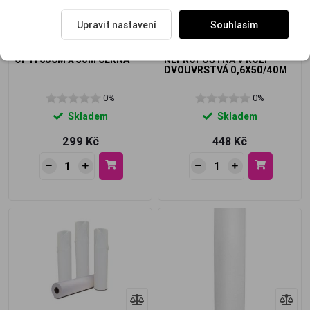
Upravit nastavení
Souhlasím
ROLE NETKANÉ TEXTILIE
PODLOŽKA JEDNORÁZOVÁ,
OPTI 60CM X 50M ČERNÁ
NEPROPUSTNÁ V ROLI
DVOUVRSTVÁ 0,6X50/40M
0%
0%
Skladem
Skladem
299 Kč
448 Kč