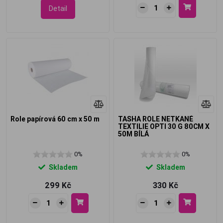
Detail
Role papírová 60 cm x 50 m
TASHA ROLE NETKANÉ
TEXTILIE OPTI 30 G 80CM X
50M BÍLÁ
0%
0%
Skladem
Skladem
299 Kč
330 Kč