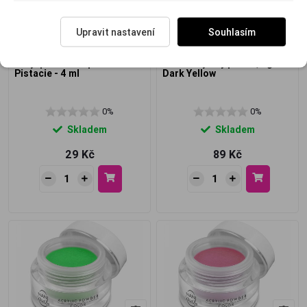
Upravit nastavení
Souhlasím
Akryl pudr transparent -
NANI akrylový pudr 3,5 g -
Pistacie - 4 ml
Dark Yellow
0%
0%
Skladem
Skladem
29 Kč
89 Kč