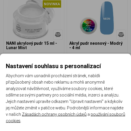
NOVINKA
NANI akrylový pudr 15 ml -
Akryl pudr neonový - Modrý
Lunar Mist
- 4 ml
0%
0%
Nastavení souhlasu s personalizací
Skladem
Skladem
Abychom vám usnadnili procházení stránek, nabídli
149 Kč
29 Kč
přizpůsobený obsah nebo reklamu a mohli anonymně
analyzovat návštěvnost, využíváme soubory cookies, které
sdílíme se svými partnery pro sociální média, inzerci a analýzu.
Jejich nastavení upravíte odkazem "Upravit nastavení" a kdykoliv
jej můžete změnit v patičce webu. Podrobnější informace najdete
v našich
Zásadách ochrany osobních údajů
a
používání souborů
cookies
.