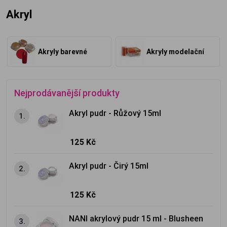
Akryl
Akryly barevné
Akryly modelační
Nejprodávanější produkty
Akryl pudr - Růžový 15ml
1.
125 Kč
Akryl pudr - Čirý 15ml
2.
125 Kč
NANI akrylový pudr 15 ml - Blusheen
3.