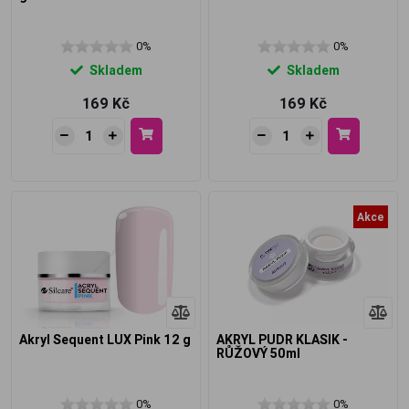
0%
0%
Skladem
Skladem
169 Kč
169 Kč
Akce
Akryl Sequent LUX Pink 12 g
AKRYL PUDR KLASIK -
RŮŽOVÝ 50ml
0%
0%