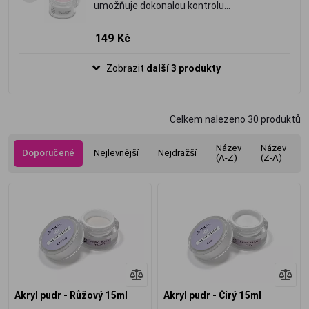
umožňuje dokonalou kontrolu
profesionální opracovatelnost
univerzální akrylový pudr balení 15 ml
149 Kč
Zobrazit
další 3 produkty
Celkem nalezeno
30
produktů
Název
Název
Doporučené
Nejlevnější
Nejdražší
(A-Z)
(Z-A)
Akryl pudr - Růžový 15ml
Akryl pudr - Čirý 15ml