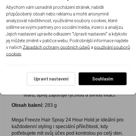
ultra
okamžitou fixaci bez
ochrana
Abychom vám usnadnili procházení stránek, nabídli
přizpůsobený obsah nebo reklamu a mohli anonymně
fixace:
Udržuje
čekání.
vlasy př
analyzovat návštěvnost, využíváme soubory cookies, které
účes v
škodliv
sdílíme se svými partnery pro sociální média, inzerci a analýzu.
perfektním
zářením.
Jejich nastavení upravíte odkazem "Upravit nastavení" a kdykoliv
tvaru po dobu
jej můžete změnit v patičce webu. Podrobnější informace najdete
až 24 hodin.
v našich
Zásadách ochrany osobních údajů
a
používání souborů
cookies
.
Použití:
Aplikace:
Sprej aplikujte na suché vlasy ze
Upravit nastavení
Souhlasím
vzdálenosti přibližně 20–30 cm.
Úprava:
Upravte vlasy do požadovaného
tvaru, sprej zajišťuje rychlou a silnou fixaci.
Obsah balení:
283 g
Mega Freeze Hair Spray 24 Hour Hold je ideální pro
každodenní styling i speciální příležitosti, kdy
potřebujete mít svůj účes pod kontrolou po celý den.