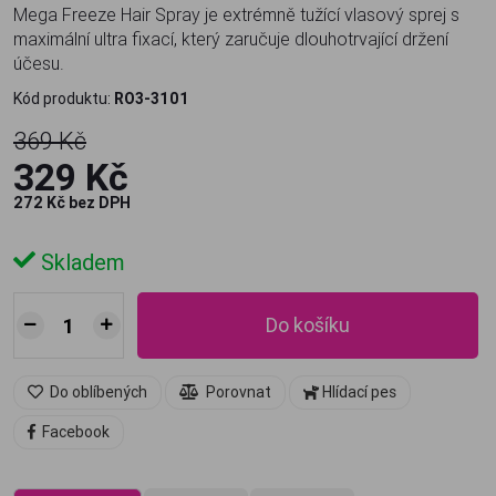
Mega Freeze Hair Spray je extrémně tužící vlasový sprej s
maximální ultra fixací, který zaručuje dlouhotrvající držení
účesu.
Kód produktu:
RO3-3101
369 Kč
329 Kč
272 Kč bez DPH
Skladem
Do košíku
Do oblíbených
Porovnat
Hlídací pes
Facebook