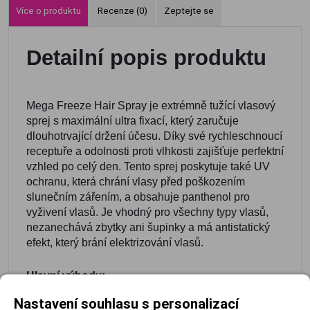
Více o produktu
Recenze (0)
Zeptejte se
Detailní popis produktu
Mega Freeze Hair Spray je extrémně tužící vlasový
sprej s maximální ultra fixací, který zaručuje
dlouhotrvající držení účesu. Díky své rychleschnoucí
receptuře a odolnosti proti vlhkosti zajišťuje perfektní
vzhled po celý den. Tento sprej poskytuje také UV
ochranu, která chrání vlasy před poškozením
slunečním zářením, a obsahuje panthenol pro
vyživení vlasů. Je vhodný pro všechny typy vlasů,
nezanechává zbytky ani šupinky a má antistatický
efekt, který brání elektrizování vlasů.
Hlavní výhody:
Nastavení souhlasu s personalizací
Maximální
Rychleschnoucí:
Zajišťuje
UV