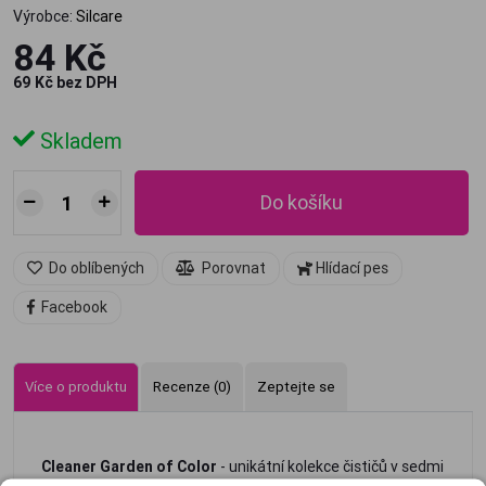
Výrobce:
Silcare
84 Kč
69 Kč bez DPH
Skladem
Do košíku
Do oblíbených
Porovnat
Hlídací pes
Facebook
Více o produktu
Recenze (0)
Zeptejte se
Cleaner Garden of Color
- unikátní kolekce čističů v sedmi