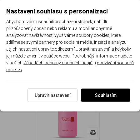
různých barvách a vůních. Díky tomu bude jednoduchý
postup odmaštění nehtové ploténky příjemnější a
Nastavení souhlasu s personalizací
užitečnější. Účinně odstraňuje veškeré tuky z povrchu
Abychom vám usnadnili procházení stránek, nabídli
přírodního nehtu, čímž zvyšuje přilnavost gelové nebo
přizpůsobený obsah nebo reklamu a mohli anonymně
akrylové hmoty i disperzní vrstvu zbývající po vytvrzení.
analyzovat návštěvnost, využíváme soubory cookies, které
sdílíme se svými partnery pro sociální média, inzerci a analýzu.
Jejich nastavení upravíte odkazem "Upravit nastavení" a kdykoliv
jej můžete změnit v patičce webu. Podrobnější informace najdete
v našich
Zásadách ochrany osobních údajů
a
používání souborů
cookies
.
NAPOSLEDY PROHLÍŽENÉ
Upravit nastavení
Souhlasím