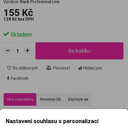
Výrobce:
Black Profesional Line
155 Kč
128 Kč bez DPH
Skladem
Do košíku
Do oblíbených
Porovnat
Hlídací pes
Facebook
Více o produktu
Recenze (0)
Zeptejte se
Nastavení souhlasu s personalizací
Pěnové tužidlo na vlasy - extra silná fixace.