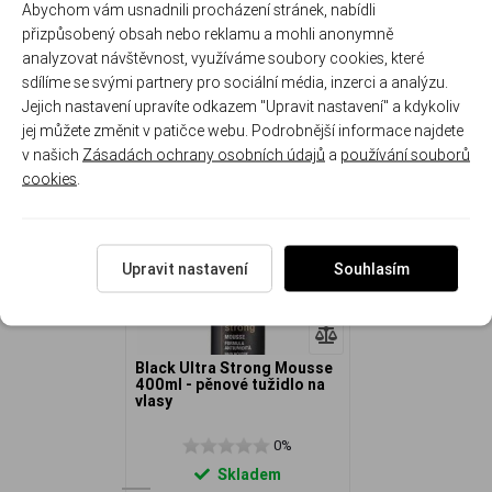
Abychom vám usnadnili procházení stránek, nabídli
přizpůsobený obsah nebo reklamu a mohli anonymně
analyzovat návštěvnost, využíváme soubory cookies, které
sdílíme se svými partnery pro sociální média, inzerci a analýzu.
Jejich nastavení upravíte odkazem "Upravit nastavení" a kdykoliv
NAPOSLEDY PROHLÍŽENÉ
jej můžete změnit v patičce webu. Podrobnější informace najdete
v našich
Zásadách ochrany osobních údajů
a
používání souborů
cookies
.
Upravit nastavení
Souhlasím
Black Ultra Strong Mousse
400ml - pěnové tužidlo na
vlasy
0%
Skladem